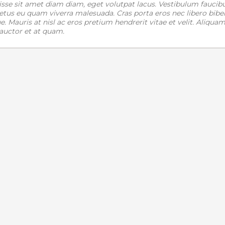
disse sit amet diam diam, eget volutpat lacus. Vestibulum faucib
e metus eu quam viverra malesuada. Cras porta eros nec libero bi
e. Mauris at nisl ac eros pretium hendrerit vitae et velit. Aliquam
 auctor et at quam.