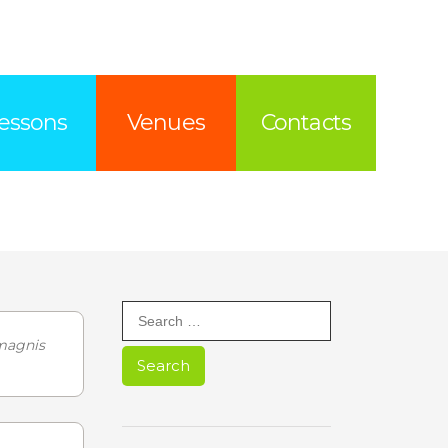
essons
Venues
Contacts
Search
for:
 magnis