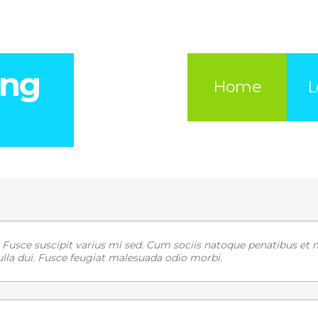
ing
Home
L
usce suscipit varius mi sed. Cum sociis natoque penatibus et
ulla dui. Fusce feugiat malesuada odio morbi.